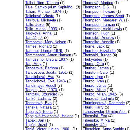
Talbot-Rice, Tamara
(1)
Thomová, Martina
(1)
Tále, Samko (vl.m.Kapitáňo..
(3)
Thompson, E.S.
(1)
Talián, Michael, 1974-
(1)
Thompson, Howard
(1)
Talichová, Vlasta
(1)
Thompson, James Scott
(1)
Talířová, Michaela
(1)
Thompson, Margaret W.
(1)
Tallo, Jozef
(6)
Thompson, Tamzin
(1)
Tallo, Michal, 1993-
(1)
Thompson, Vicki Lewis
(1)
Talovová, Anna
(1)
Thomson, Hugh
(1)
Tamáši, J.
(2)
Thorndike, Andrew
(1)
Tamborski, Mary Nelsen
(1)
Thorndike, Annelie
(1)
Tames, Richard
(1)
Thorne, Jack
(1)
Tammet, Daniel, 1979-
(1)
Thornton, Elizabeth
(8)
Tammsaare, Anton Hansen
(5)
Thorwald, Jürgen
(4)
Tamussino, Ursula, 1937-
(1)
Thukydides
(1)
Tan, Amy
(1)
Thume, Otto
(1)
Tancerová, Barbora
(1)
Thurber, James
(2)
Táncošová, Judita, 1951-
(1)
Thurston, Carol
(1)
Tandlichová, Eva
(6)
Thurzo, Igor
(1)
Tandlichová, Eva, 1943-
(2)
Thurzo, Ivan
(1)
Tandlmajer, Rudolf
(7)
Thurzo, Július
(1)
Tangen, Geir, 1970-
(1)
Thurzo, Milan
(18)
Tanizaki, Džuničiró
(3)
Thurzo, Milan, 1942-
(3)
Tankó, Ladislav
(2)
Thurzová, Ľudmila
(3)
Tannerová, Eva
(1)
Thümingerová, Rosmarie
(2
Tanská, Nataša
(17)
Thürk, Harry
(5)
Ťapajová, Elena
(1)
Tchorževskij, Dimitrij Ale..
(
Ťapajová-Hviezdová, Helena
(1)
Tibenská, Eva
(4)
Ťapák, Ján
(1)
Tibenská, Mirka
(1)
Ťapák, Jozef
(1)
Tibenský, Ján
Tapié, Victor Lucien, 1900..
(1)
Tiberghien, Anne-Sophie
(1)