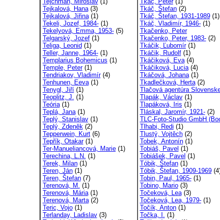
Tejchman, Miroslav
(1)
Tkáč, Peter
(1)
Tejkalová, Hana
(3)
Tkáč, Štefan
(2)
Tejkalová, Jiřina
(1)
Tkáč, Štefan, 1931-1989
(1)
Tekeli, Jozef, 1984-
(1)
Tkáč, Vladimír, 1946-
(1)
Tekelyová, Emma, 1953-
(5)
Tkačenko, Peter
Telgarský, Jozef
(1)
Tkačenko, Peter, 1983-
(2)
Teliga, Leonid
(1)
Tkáčik, Ľubomír
(1)
Teller, Janne, 1964-
(1)
Tkáčik, Rudolf
(1)
Templarius Bohemicus
(1)
Tkáčiková, Eva
(4)
Temple, Peter
(1)
Tkáčiková, Lucia
(4)
Tendriakov, Vladimír
(4)
Tkáčová, Johana
(1)
Tenhunen, Eeva
(1)
Tkadlečková, Herta
(2)
Tenygl, Jiří
(1)
Tlačová agentúra Slovenske
Teoplitz, J.
(1)
Tlapák, Václav
(1)
Teória
(1)
Tlapáková, Iris
(1)
Teplá, Jana
(1)
Tláskal, Jaromír, 1921-
(2)
Teplý, Stanislav
(1)
TLC-Foto-Studio GmbH (Boc
Teplý, Zdeněk
(2)
Tlhabi, Redi
(1)
Tepperwein, Kurt
(6)
Tlustý, Vojtěch
(2)
Tepřík, Otakar
(1)
Tobek, Antonín
(1)
Ter-Manueliancová, Marie
(1)
Tobiáš, Pavel
(1)
Terechina, L.N.
(1)
Tobiášek, Pavel
(1)
Terek, Milan
(1)
Tóbik, Štefan
(1)
Teren, Ján
(1)
Tóbik, Štefan, 1909-1969
(4
Teren, Štefan
(7)
Tobin, Paul, 1965-
(1)
Terenová, M.
(1)
Tobino, Mario
(3)
Terenová, Mária
(1)
Točeková, Lea
(3)
Terenová, Marta
(2)
Točeková, Lea, 1979-
(1)
Teric, Vojo
(1)
Točík, Anton
(1)
Terlanday, Ladislav
(3)
Točka, I.
(1)