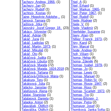
Tachezy, Andrea, 1966-
(1)
Thiel, A
(1)
Tachezy, Jan
(2)
Thiel, Erhard
(1)
Tachezy, Rudolf
(1)
Thiel, Markus, 1965-
(1)
Tachtsis, Kostas
(1)
Thiel, Peter, 1967-
(1)
Taine, Hippolyte Adolphe,..
(1)
Thiel, Rudolf
(1)
Tainová, Tamara
(2)
Thiele, Rüdiger
(2)
Taišlová, Jitka
(1)
Thiele, V.
(1)
Tajovský, Jozef Gregor, 18..
(23)
Thiele, Vladimír
(2)
Takács, Silvester
(1)
Thierfelder, Susanne
(1)
Takáč, Adrián
(3)
Thiery, Alain
(2)
Takáč, Juraj
(1)
Thilliez, Franck, 1973-
(2)
Takáč, Ladislav
(2)
Thiry, Karol
(2)
Takáč, Martin, 1973-
(1)
Thiry, Marcel
(1)
Takáč, Mikuláš
(1)
Thode, Andrea
(1)
Takáč, Oto
(5)
Tholt, Viliam
(1)
Takáčová, Judita
(1)
Thoma, Helga
(4)
Takáčová, Libuša
(22)
Thoma, Zdeněk
(5)
Takáčová, Magda
(72)
Thomas, Isabel, 1979-
(1)
Takáčová, Magda, 1924-2018
(3)
Thomas, Jo
(1)
Takáčová, Taťjana
(1)
Thomas, Lewis
(1)
Takáčová-Orlíková, Mária
(1)
Thomas, Manuel
(1)
Takakura, Teru
(1)
Thomas, Robin St.
(1)
Takátsová, Júlia
(1)
Thomas, Rosie, 1947-
(2)
Talácko, Jaroslav
(1)
Thomas, Ross
(1)
Talafúsová, Alena
(1)
Thomas, Scarlett, 1972-
(2)
Talalaj, Stanislav
(1)
Thomas, Tig
(1)
Talalajová, Daniela
(1)
Thomas-Bilstein, J.
Talapka, Anton
(2)
Thomay, Petra
(2)
Talavášek, Oldřich
(1)
Thomayer, Josef
(1)
Talaváška, Oldřich
(1)
Thomková, Janka Sofia
(1)