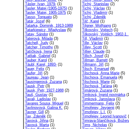
Tásler, Ivan, 1979-
(1)
Tichý, Stanislav
(2)
Tasler, Matej (1905-1975)
(1)
Tichý, Václav
(1)
Tasler, Matej, 1905-1975
(1)
Tichý, Vladimír
(1)
Tasso, Torquato
(2)
Tichý, Zdeněk
Tatár, Jozef
(6)
Tilč, Karel
(1)
Tatarka, Dominik, 1913-1989
Tilgner, Wolfgang
(1)
Tatarkiewicz, Wladyslaw
(5)
Tilkovsky, Vojtech
(1)
Tatay, Sándor
(1)
Tilkovský, Vojtěch, 1902-1..
Taterová, Milada
(3)
Till, Vladimír
(1)
Tatchell, Judy
(1)
Tille, Václav
(1)
Tatcher, Timothy
(3)
Tilley, Scott
(1)
Tatíčková, Irena
(1)
Tillier, Claude
(1)
Ťatliak, Gabriel
(1)
Tillich, Josef
(1)
Tauber, Karol
(1)
Tillman, Barrett
(2)
Täubl, Karel, 1893-
(1)
Tillmann, Jiří
(1)
Tauer, Felix
(7)
Tilsch, Emanuel
(9)
Taufer, Jiří
(2)
Tilschová, Anna Marie
(5)
Taureau, Jean
(1)
Tilschova, Emanuela
(4)
Tausingerová, Zuzana
(1)
Tilschová, Marie
(1)
Tausk, Petr
(3)
Tilschová, Taťána
(4)
Tausk, Petr, 1927-1988
(2)
Timárová, Zuzana
(1)
Tauš, Gustav
(1)
Timková, Ingrid novinárka
(1
Tavali, Ladislav
(1)
Timková, Jaroslava
(1)
Tavares Sousa, Miguel
(1)
Timmermans, Felix
(2)
Tavlinovová, Galina K.
(1)
Timofejev, Jevgenij
(4)
Tavner, Gill
(2)
Timofejev, L.I.
(1)
Tax, Zdeněk
(1)
Timofejev, Leonid Ivanovič
(
Taxová, Jiřina
(1)
Timrava-Slančíková, Božena
Taxová, Marta
(1)
Tims, Nicholas
(1)