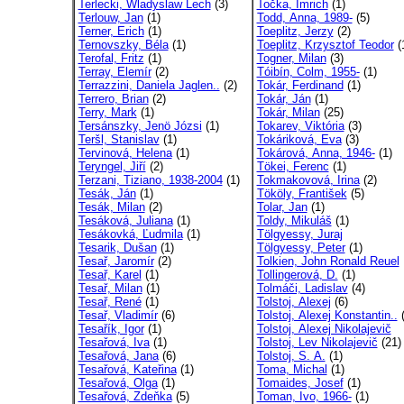
Terlecki, Wladyslaw Lech
(3)
Točka, Imrich
(1)
Terlouw, Jan
(1)
Todd, Anna, 1989-
(5)
Terner, Erich
(1)
Toeplitz, Jerzy
(2)
Ternovszky, Béla
(1)
Toeplitz, Krzysztof Teodor
(
Terofal, Fritz
(1)
Togner, Milan
(3)
Terray, Elemír
(2)
Tóibín, Colm, 1955-
(1)
Terrazzini, Daniela Jaglen..
(2)
Tokár, Ferdinand
(1)
Terrero, Brian
(2)
Tokár, Ján
(1)
Terry, Mark
(1)
Tokár, Milan
(25)
Tersánszky, Jenö Józsi
(1)
Tokarev, Viktória
(3)
Teršl, Stanislav
(1)
Tokáriková, Eva
(3)
Tervinová, Helena
(1)
Tokárová, Anna, 1946-
(1)
Teryngel, Jiří
(2)
Tökei, Ferenc
(1)
Terzani, Tiziano, 1938-2004
(1)
Tokmakovová, Irina
(2)
Tesák, Ján
(1)
Tököly, František
(5)
Tesák, Milan
(2)
Tolar, Jan
(1)
Tesáková, Juliana
(1)
Toldy, Mikuláš
(1)
Tesákovká, Ľudmila
(1)
Tölgyessy, Juraj
Tesarik, Dušan
(1)
Tölgyessy, Peter
(1)
Tesař, Jaromír
(2)
Tolkien, John Ronald Reuel
Tesař, Karel
(1)
Tollingerová, D.
(1)
Tesař, Milan
(1)
Tolmáči, Ladislav
(4)
Tesař, René
(1)
Tolstoj, Alexej
(6)
Tesař, Vladimír
(6)
Tolstoj, Alexej Konstantin..
(
Tesařík, Igor
(1)
Tolstoj, Alexej Nikolajevič
Tesařová, Iva
(1)
Tolstoj, Lev Nikolajevič
(21)
Tesařová, Jana
(6)
Tolstoj, S. A.
(1)
Tesařová, Kateřina
(1)
Toma, Michal
(1)
Tesařová, Olga
(1)
Tomaides, Josef
(1)
Tesařová, Zdeňka
(5)
Toman, Ivo, 1966-
(1)