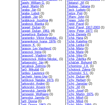
Tapply, William G.
(1)
Tibitanzl, Jiří
(1)
Ťapuš, Martin
(2)
Tibuleac, Tatiana
(1)
Taraba, Ján
(1)
Tieck, Ludwig
(1)
Taraba, Luboš
(1)
Tietze, Petr
(1)
Tarábek, Ján
(2)
Tiffany, John
(1)
Tarábková, Jozefína
(6)
Tigges, John
(1)
Tarabová, Blanka
(1)
Tigrid, Pavel
(1)
Taragel, Dušan
(1)
Tigrid, Pavel, 1917-2003
(1)
Taragel, Dušan, 1961-
(4)
Tigrov, Peter, 1977-
(1)
Tarageľová, Barbora
(1)
Tichá, Daniela
(1)
Taranenko, Viktor Anatolie..
(1)
Tichá, Hana
(2)
Taranenková, Ivana, 1976-
(1)
Tichá, Kateřina
(1)
Tarasov, K.
(1)
Tichá, Lenka
(1)
Tarasov, Lev Vasilievič
(1)
Tichá, Mária
(1)
Tarasová, Irena
(1)
Tichá, Marie
(3)
Tarasovič, Vladimír
(1)
Tichá, Věra
(1)
Tarasovová, Aldina Nikolaj..
(1)
Tichá, Zdeňka
(5)
Tarbajovský, Ján
(4)
Ticháček, Bohumil
(2)
Tarcalová, Želmíra
(3)
Tichomirov, J.A.
(1)
Tarči, Mikuláš
(1)
Tichotová, Zdena
(1)
Tardieu, Laurence
(1)
Tichvinskij, S.L.
(1)
Tarchetti, Iginio Ugo
(1)
Tichý, Dušan
(4)
Tarišková, Natália, 1973-
(1)
Tichy, Herbert
(1)
Tarkovskij, Andrej
(1)
Tichý, Jaroslav
(2)
Tarkovskij, Arsenij
(1)
Tichý, Jiří
(1)
Tarnovská, Jarmila
(4)
Tichý, Josef
(2)
Tarnowski, Wolfgang
(1)
Tichý, Martin, 1975-
(1)
Tarnvská, Jarmila
(1)
Tichý, Miloň
(1)
Tartt, Donna
(1)
Tichý, Miloš
(1)
Tartt, Donna, 1963-
(1)
Tichý, Miňo, 1984-
(1)