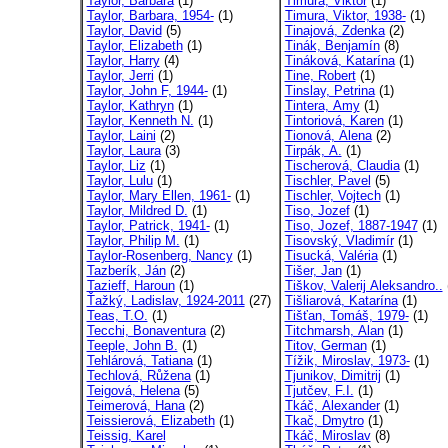
Taylor, Barbara
(1)
Timura, Viktor
(1)
Taylor, Barbara, 1954-
(1)
Timura, Viktor, 1938-
(1)
Taylor, David
(5)
Tinajová, Zdenka
(2)
Taylor, Elizabeth
(1)
Tinák, Benjamín
(8)
Taylor, Harry
(4)
Tináková, Katarína
(1)
Taylor, Jerri
(1)
Tine, Robert
(1)
Taylor, John F, 1944-
(1)
Tinslay, Petrina
(1)
Taylor, Kathryn
(1)
Tintera, Amy
(1)
Taylor, Kenneth N.
(1)
Tintoriová, Karen
(1)
Taylor, Laini
(2)
Tionová, Alena
(2)
Taylor, Laura
(3)
Tirpák, A.
(1)
Taylor, Liz
(1)
Tischerová, Claudia
(1)
Taylor, Lulu
(1)
Tischler, Pavel
(5)
Taylor, Mary Ellen, 1961-
(1)
Tischler, Vojtech
(1)
Taylor, Mildred D.
(1)
Tiso, Jozef
(1)
Taylor, Patrick, 1941-
(1)
Tiso, Jozef, 1887-1947
(1)
Taylor, Philip M.
(1)
Tisovský, Vladimír
(1)
Taylor-Rosenberg, Nancy
(1)
Tisucká, Valéria
(1)
Tazberík, Ján
(2)
Tišer, Jan
(1)
Tazieff, Haroun
(1)
Tiškov, Valerij Aleksandro..
Ťažký, Ladislav, 1924-2011
(27)
Tišliarová, Katarína
(1)
Teas, T.O.
(1)
Tišťan, Tomáš, 1979-
(1)
Tecchi, Bonaventura
(2)
Titchmarsh, Alan
(1)
Teeple, John B.
(1)
Titov, German
(1)
Tehlárová, Tatiana
(1)
Tížik, Miroslav, 1973-
(1)
Techlová, Růžena
(1)
Tjunikov, Dimitrij
(1)
Teigová, Helena
(5)
Tjutčev, F.I.
(1)
Teimerová, Hana
(2)
Tkáč, Alexander
(1)
Teissierová, Elizabeth
(1)
Tkač, Dmytro
(1)
Teissig, Karel
Tkáč, Miroslav
(8)