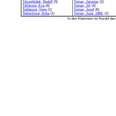
Těsnohlídek, Rudolf
(3)
Toman, Jaroslav
(2)
Těšíková, Eva
(4)
Toman, Jiří
(4)
Tešlárová, Viera
(1)
Toman, Josef
(6)
Tešovičová, Anita
(1)
Toman, Juraj, 1985-
(1)
In den Klammern ist Anzahl de