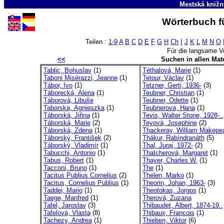
Mestská knižn
Wörterbuch fü
Teilen :
1-9
A
B
C
D
E
F
G
H
Ch
I
J
K
L
M
N
O
Für die langsame V
<<
Suchen in allen Mate
Tablic, Bohuslav
(1)
Téthalová, Marie
(1)
Taboni Misérazzi, Jeanne
(1)
Tetour, Václav
(1)
Tábor, Ivo
(1)
Tetzner, Gerti, 1936-
(3)
Táborecká, Alena
(1)
Teubner, Christian
(1)
Táborová, Libuše
Teubner, Odette
(1)
Taborska, Agnieszka
(1)
Teubnerova, Hana
(1)
Táborská, Jiřina
(1)
Tevis, Walter Stone, 1928-..
Táborská, Marie
(2)
Teyová, Josephine
(2)
Táborská, Zdena
(1)
Thackeray, William Makepea
Táborský, František
(2)
Thákur, Rabíndranáth
(5)
Táborský, Vladimír
(1)
Thal, Juraj, 1972-
(2)
Tabucchi, Antonio
(1)
Thatcherová, Margaret
(1)
Tabus, Robert
(1)
Thayer, Charles W.
(1)
Tacconi, Bruno
(1)
The
(1)
Tacitus Publius Cornelius
(2)
Thelen, Marko
(1)
Tacitus, Cornelius Publius
(1)
Theorin, Johan, 1963-
(3)
Taddei, Mario
(1)
Theotokas, Jorgos
(1)
Taege, Manfred
(1)
Therová, Zuzana
Tafel, Jaroslav
(3)
Thibaudet, Albert, 1874-19..
Tafelová, Vlasta
(8)
Thibaux, Francois
(1)
Tachezy, Andrea
(1)
Thieben, Viktor
(6)