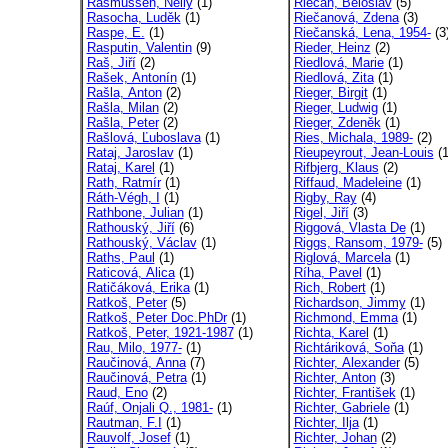
Rasmussen, Nelly
(1)
Riečan, Beloslav
(5)
Rasocha, Luděk
(1)
Riečanová, Zdena
(3)
Raspe, E.
(1)
Riečanská, Lena, 1954-
(3
Rasputin, Valentin
(9)
Rieder, Heinz
(2)
Raš, Jiří
(2)
Riedlová, Marie
(1)
Rašek, Antonín
(1)
Riedlová, Zita
(1)
Rašla, Anton
(2)
Rieger, Birgit
(1)
Rašla, Milan
(2)
Rieger, Ludwig
(1)
Rašla, Peter
(2)
Rieger, Zdeněk
(1)
Rašlová, Ľuboslava
(1)
Ries, Michala, 1989-
(2)
Rataj, Jaroslav
(1)
Rieupeyrout, Jean-Louis
(1
Rataj, Karel
(1)
Rifbjerg, Klaus
(2)
Rath, Ratmír
(1)
Riffaud, Madeleine
(1)
Ráth-Végh, I
(1)
Rigby, Ray
(4)
Rathbone, Julian
(1)
Rigel, Jiří
(3)
Rathouský, Jiří
(6)
Riggová, Vlasta De
(1)
Rathouský, Václav
(1)
Riggs, Ransom, 1979-
(5)
Raths, Paul
(1)
Riglová, Marcela
(1)
Raticová, Alica
(1)
Ríha, Pavel
(1)
Ratičáková, Erika
(1)
Rich, Robert
(1)
Ratkoš, Peter
(5)
Richardson, Jimmy
(1)
Ratkoš, Peter Doc.PhDr
(1)
Richmond, Emma
(1)
Ratkoš, Peter, 1921-1987
(1)
Richta, Karel
(1)
Rau, Milo, 1977-
(1)
Richtáriková, Soňa
(1)
Raučinová, Anna
(7)
Richter, Alexander
(5)
Raučinová, Petra
(1)
Richter, Anton
(3)
Raud, Eno
(2)
Richter, František
(1)
Raúf, Onjali Q., 1981-
(1)
Richter, Gabriele
(1)
Rautman, F.I
(1)
Richter, Ilja
(1)
Rauvolf, Josef
(1)
Richter, Johan
(2)