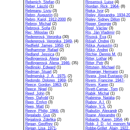
Rebenich, Stefan
(1)
Rinserová, Luise
(4)
Réber, László
(1)
Riordan, Rick, 1964-
(8)
Rebreanu, Liviu
(3)
Ripka, Ivor
(2)
Rebro, Augustín
(1)
Ripley, Alexandra, 1934-20
Rebro, Karol, 1912-2000
(5)
Ripley, Sidney Dillon
(1)
Rebrov, Michail
(2)
Ripper, Georgie
(3)
Rebrová, Soňa
(1)
Rippl, Václav
(3)
Rec, Miloslav
(1)
Rís, Ján Vladimír
(1)
Redererová, Veronika
(30)
Rísová, Eva
(1)
Redererová, Veronika, 1949-
(4)
Rišiaň, Ondrej
(1)
Redfield, James, 1950-
(1)
Riška, Augustín
(1)
Redhammer, Rafael
(2)
Riško, Andrej
(1)
Redland, Jessica
(1)
Ritchie, Dennis M.
(1)
Redlingerová, Alena
(55)
Ritter, Lothar
(4)
Redlingerová, Alena, 1946-
(35)
Ritter, Petr
(5)
Redlinski, Edward
(1)
Rittstein, Michael
(1)
Redman, Stuart
(2)
Rittweger, Hermann
(1)
Redmerská, J. A., 1975-
(2)
Rivera, José Eustasio
(1)
Redondo, Dolores, 1969-
(2)
Rivers, Francine, 1947-
Reece, Gordon, 1963-
(1)
Rivers, Karen
(1)
Reece, Nigel
(1)
Rivett-Carnac, Tom
(1)
Reed, John
(3)
Rjabik, Michal
(1)
Rees, Dafydd
(1)
Rjabinina, Natália
(1)
Rees, Emlyn
(3)
Rjabov, A.I.
(1)
Rees, Matt
(1)
Rjabov, V.S.
(2)
Reeve, Philip, 1966-
(3)
Rjabušin, Alexandr
(2)
Regalado, Gus
(2)
Roane, Alexandre
(1)
Regalová, Zdeňka
(2)
Robards, Karen, 1954-
(4)
Regan, Geoffrey
(1)
Robb, J. D., (vl. menom N
Regan, Lisa, 1971-
Robbe-Grillet, Alain, 1922.