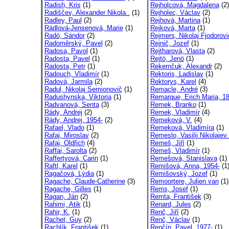
Radish, Kris
(1)
Rejholcová, Magdalena
(2)
Radiščev, Alexander Nikola..
(1)
Rejholec, Václav
(2)
Radley, Paul
(2)
Rejhová, Martina
(1)
Rádlová-Jensenová, Marie
(1)
Rejková, Marta
(1)
Radó, Sándor
(2)
Rejmers, Nikolaj Fjodorovi
Radoměrský, Pavel
(2)
Rejnič, Jozef
(1)
Radosa, Pavol
(1)
Rejtharová, Vlasta
(2)
Radosta, Pavel
(1)
Rejtö, Jenö
(1)
Radosta, Petr
(1)
Rekemčuk, Alexandr
(2)
Radouch, Vladimír
(1)
Rektoris, Ladislav
(1)
Radová, Jarmila
(2)
Rektorys, Karel
(4)
Radul, Nikolaj Semionovič
(1)
Remacle, André
(3)
Radushynska, Viktoria
(1)
Remarque, Erich Maria, 18
Radvanová, Senta
(3)
Remek, Branko
(1)
Rády, Andrej
(2)
Remek, Vladimír
(4)
Rády, Andrej, 1954-
(2)
Remeková, V.
(4)
Rafael, Vlado
(1)
Remeková, Vladimíra
(1)
Rafaj, Miroslav
(2)
Remeslo, Vasilij Nikolajev.
Rafaj, Oldřich
(4)
Remeš, Jiří
(1)
Raffai, Sarolta
(2)
Remeš, Vladimír
(1)
Raffertyová, Carin
(1)
Remešová, Stanislava
(1)
Raftl, Karel
(1)
Remišová, Anna, 1954-
(1
Ragačová, Lýdia
(1)
Remišovský, Jozef
(1)
Ragache, Claude-Catherine
(3)
Remoortere, Julien van
(1)
Ragache, Gilles
(1)
Rems, Josef
(1)
Ragan, Ján
(2)
Remta, František
(3)
Rahimi, Atik
(1)
Renard, Jules
(2)
Rahir, K.
(1)
Renč, Jiří
(2)
Rachet, Guy
(2)
Renč, Václav
(1)
Rachlík, František
(1)
Renčín, Pavel, 1977-
(1)