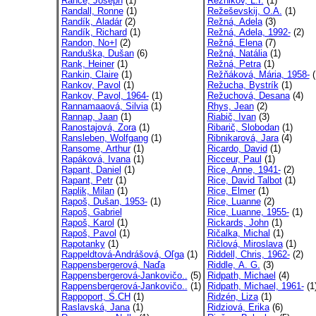
Rance, Joseph
(1)
Reznikov, L.I.
(1)
Randall, Ronne
(1)
Režeševskij, O.A.
(1)
Randík, Aladár
(2)
Režná, Adela
(3)
Randík, Richard
(1)
Režná, Adela, 1992-
(2)
Randon, No+l
(2)
Režná, Elena
(7)
Randuška, Dušan
(6)
Režná, Natália
(1)
Rank, Heiner
(1)
Režná, Petra
(1)
Rankin, Claire
(1)
Režňáková, Mária, 1958-
(
Rankov, Pavol
(1)
Režucha, Bystrík
(1)
Rankov, Pavol, 1964-
(1)
Režuchová, Desana
(4)
Rannamaaová, Silvia
(1)
Rhys, Jean
(2)
Rannap, Jaan
(1)
Riabič, Ivan
(3)
Ranostajová, Zora
(1)
Ribarič, Slobodan
(1)
Ransleben, Wolfgang
(1)
Ribnikarová, Jara
(4)
Ransome, Arthur
(1)
Ricardo, David
(1)
Rapáková, Ivana
(1)
Ricceur, Paul
(1)
Rapant, Daniel
(1)
Rice, Anne, 1941-
(2)
Rapant, Petr
(1)
Rice, David Talbot
(1)
Raplik, Milan
(1)
Rice, Elmer
(1)
Rapoš, Dušan, 1953-
(1)
Rice, Luanne
(2)
Rapoš, Gabriel
Rice, Luanne, 1955-
(1)
Rapoš, Karol
(1)
Rickards, John
(1)
Rapoš, Pavol
(1)
Ričalka, Michal
(1)
Rapotanky
(1)
Ričlová, Miroslava
(1)
Rappeldtová-Andrášová, Oľga
(1)
Riddell, Chris, 1962-
(2)
Rappensbergerová, Naďa
Riddle, A. G.
(3)
Rappensbergerová-Jankovičo..
(5)
Ridpath, Michael
(4)
Rappensbergerová-Jankovičo..
(1)
Ridpath, Michael, 1961-
(1
Rappoport, S.CH
(1)
Ridzén, Liza
(1)
Raslavská, Jana
(1)
Ridziová, Erika
(6)