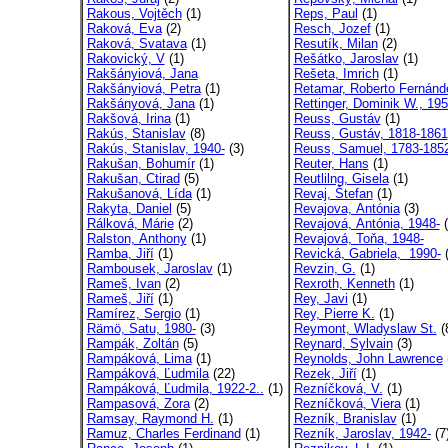
Rakous, Vojtěch
(1)
Reps, Paul
(1)
Raková, Eva
(2)
Resch, Jozef
(1)
Raková, Svatava
(1)
Resutík, Milan
(2)
Rakovický, V
(1)
Rešátko, Jaroslav
(1)
Rakšányiová, Jana
Rešeta, Imrich
(1)
Rakšányiová, Petra
(1)
Retamar, Roberto Fernánd
Rakšányová, Jana
(1)
Rettinger, Dominik W., 195
Rakšová, Irina
(1)
Reuss, Gustáv
(1)
Rakús, Stanislav
(8)
Reuss, Gustáv, 1818-1861
Rakús, Stanislav, 1940-
(3)
Reuss, Samuel, 1783-185
Rakušan, Bohumír
(1)
Reuter, Hans
(1)
Rakušan, Ctirad
(5)
Reutlilng, Gisela
(1)
Rakušanová, Lída
(1)
Revaj, Štefan
(1)
Rakyta, Daniel
(5)
Revajova, Antónia
(3)
Rálková, Márie
(2)
Revajová, Antónia, 1948-
(
Ralston, Anthony
(1)
Revajová, Toňa, 1948-
Ramba, Jiří
(1)
Revická, Gabriela, 1990-
(
Rambousek, Jaroslav
(1)
Revzin, G.
(1)
Rameš, Ivan
(2)
Rexroth, Kenneth
(1)
Rameš, Jiří
(1)
Rey, Javi
(1)
Ramírez, Sergio
(1)
Rey, Pierre K.
(1)
Rämö, Satu, 1980-
(3)
Reymont, Wladyslaw St.
(
Rampák, Zoltán
(5)
Reynard, Sylvain
(3)
Rampáková, Lima
(1)
Reynolds, John Lawrence
Rampáková, Ľudmila
(22)
Rezek, Jiří
(1)
Rampáková, Ľudmila, 1922-2..
(1)
Rezníčková, V.
(1)
Rampasová, Zora
(2)
Rezníčková, Viera
(1)
Ramsay, Raymond H.
(1)
Rezník, Branislav
(1)
Ramuz, Charles Ferdinand
(1)
Rezník, Jaroslav, 1942-
(7