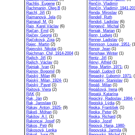
Rachlis, Eugene
(1)
Renčín, Vladimír
Rachmanin, Oleg B
(1)
Renčín, Vladimír, 1941-20
Raichl, Jiří
(1)
Renda, Miroslav
(2)
Raimanová, Jela
(1)
Rendell, Ruth
Rainaud, M.
(1)
Rendoš, Ladislav
(6)
Rais, Karel Václav
(6)
Rengevič, Michal
(2)
Rajčan, Emil
(2)
Reniak, Marian
(1)
Rajčev, Georgi
(1)
Renn, Ludwig
(1)
Rajčoková, Zoja
(2)
Renner, Ladislav
(1)
Rajec, Martin
(2)
Rennison, Louise, 1951-
(1
Rajevskij, Nikolaj
(1)
Renoir, Jean
(1)
Rajchman, Chil, 1914-2004
(1)
Renshaw, Winter
(1)
Rajlich, Jiří
(1)
Rentz, Jiří
(1)
Rajlich, Václav
(1)
Rényi, Alfréd
(1)
Rajniak, Ivan
(1)
Repa, Martin, 1971-
(1)
Rajnov, Bogomil
(3)
Repáň, Ľudovít
(1)
Rajský, Milan
(6)
Repaský, Ľubomír, 1971-
(
Rajský, Milan, 1924-
(1)
Repaský, Stanislav
(1)
Rajský, Pavel
(1)
Repáš, Milan
(1)
Rajtová, Viera
(2)
Repášová, Irena
(4)
RAK
(1)
Repatá, Katarína
Rak, Ján
(2)
Repický, Radoslav, 1984-
(
Rak, Jaroslaw
(1)
Repiská, Lýdia
(2)
Rákay, Anton, 1925-
(9)
Repka, František
(1)
Rákeš, Móhan
(1)
Repka, Peter
(2)
Rakitov, A.I.
(1)
Repka, Richard
(3)
Rakoncaj, Josef
(2)
Repko, Jozef
Rákos, Petr
(5)
Repová, Hana, 1980-
Rákosová, Lenka
Repovská, Jarmila
(3)
Rákoš, Juraj
(2)
Repovský, Michal
(1)