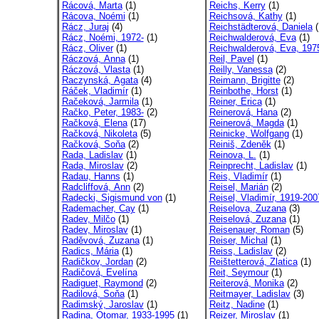
Rácová, Marta
(1)
Reichs, Kerry
(1)
Rácova, Noémi
(1)
Reichsová, Kathy
(1)
Rácz, Juraj
(4)
Reichstädterová, Daniela
(
Rácz, Noémi, 1972-
(1)
Reichwalderová, Eva
(1)
Rácz, Oliver
(1)
Reichwalderová, Eva, 197
Ráczová, Anna
(1)
Reil, Pavel
(1)
Ráczová, Vlasta
(1)
Reilly, Vanessa
(2)
Raczynská, Agata
(4)
Reimann, Brigitte
(2)
Ráček, Vladimír
(1)
Reinbothe, Horst
(1)
Račeková, Jarmila
(1)
Reiner, Erica
(1)
Račko, Peter, 1983-
(2)
Reinerová, Hana
(2)
Račková, Elena
(17)
Reinerová, Magda
(1)
Račková, Nikoleta
(5)
Reinicke, Wolfgang
(1)
Račková, Soňa
(2)
Reiniš, Zdeněk
(1)
Rada, Ladislav
(1)
Reinova, L.
(1)
Rada, Miroslav
(2)
Reinprecht, Ladislav
(1)
Radau, Hanns
(1)
Reis, Vladimír
(1)
Radcliffová, Ann
(2)
Reisel, Marián
(2)
Radecki, Sigismund von
(1)
Reisel, Vladimír, 1919-200
Rademacher, Cay
(1)
Reiselova, Zuzana
(3)
Radev, Milčo
(1)
Reiselová, Zuzana
(1)
Radev, Miroslav
(1)
Reisenauer, Roman
(5)
Raděvová, Zuzana
(1)
Reiser, Michal
(1)
Radics, Mária
(1)
Reiss, Ladislav
(2)
Radičkov, Jordan
(2)
Reištetterová, Zlatica
(1)
Radičová, Evelína
Reit, Seymour
(1)
Radiguet, Raymond
(2)
Reiterová, Monika
(2)
Radilová, Soňa
(1)
Reitmayer, Ladislav
(3)
Radimský, Jaroslav
(1)
Reitz, Nadine
(1)
Radina, Otomar, 1933-1995
(1)
Reizer, Miroslav
(1)