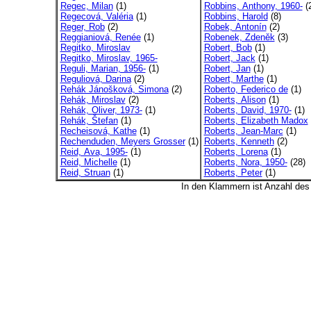
Regec, Milan
(1)
Robbins, Anthony, 1960-
(
Regecová, Valéria
(1)
Robbins, Harold
(8)
Reger, Rob
(2)
Robek, Antonín
(2)
Reggianiová, Renée
(1)
Robenek, Zdeněk
(3)
Regitko, Miroslav
Robert, Bob
(1)
Regitko, Miroslav, 1965-
Robert, Jack
(1)
Reguli, Marian, 1956-
(1)
Robert, Jan
(1)
Reguliová, Darina
(2)
Robert, Marthe
(1)
Rehák Jánošková, Simona
(2)
Roberto, Federico de
(1)
Rehák, Miroslav
(2)
Roberts, Alison
(1)
Rehák, Oliver, 1973-
(1)
Roberts, David, 1970-
(1)
Rehák, Štefan
(1)
Roberts, Elizabeth Madox
Recheisová, Kathe
(1)
Roberts, Jean-Marc
(1)
Rechenduden, Meyers Grosser
(1)
Roberts, Kenneth
(2)
Reid, Ava, 1995-
(1)
Roberts, Lorena
(1)
Reid, Michelle
(1)
Roberts, Nora, 1950-
(28)
Reid, Struan
(1)
Roberts, Peter
(1)
In den Klammern ist Anzahl de