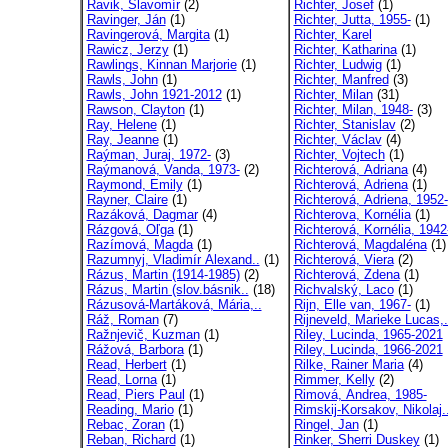
Ravik, Slavomír
(2)
Richter, Josef
(1)
Ravinger, Ján
(1)
Richter, Jutta, 1955-
(1)
Ravingerová, Margita
(1)
Richter, Karel
Rawicz, Jerzy
(1)
Richter, Katharina
(1)
Rawlings, Kinnan Marjorie
(1)
Richter, Ludwig
(1)
Rawls, John
(1)
Richter, Manfred
(3)
Rawls, John 1921-2012
(1)
Richter, Milan
(31)
Rawson, Clayton
(1)
Richter, Milan, 1948-
(3)
Ray, Helene
(1)
Richter, Stanislav
(2)
Ray, Jeanne
(1)
Richter, Václav
(4)
Raýman, Juraj, 1972-
(3)
Richter, Vojtech
(1)
Raýmanová, Vanda, 1973-
(2)
Richterová, Adriana
(4)
Raymond, Emily
(1)
Richterová, Adriena
(1)
Rayner, Claire
(1)
Richterová, Adriena, 1952-
Razáková, Dagmar
(4)
Richterova, Kornélia
(1)
Rázgová, Oľga
(1)
Richterová, Kornélia, 1942
Razímová, Magda
(1)
Richterová, Magdaléna
(1)
Razumnyj, Vladimír Alexand..
(1)
Richterová, Viera
(2)
Rázus, Martin (1914-1985)
(2)
Richterová, Zdena
(1)
Rázus, Martin (slov.básnik..
(18)
Richvalský, Laco
(1)
Rázusová-Martáková, Mária,..
Rijn, Elle van, 1967-
(1)
Ráž, Roman
(7)
Rijneveld, Marieke Lucas,.
Ražnjevič, Kuzman
(1)
Riley, Lucinda, 1965-2021
Rážová, Barbora
(1)
Riley, Lucinda, 1966-2021
Read, Herbert
(1)
Rilke, Rainer Maria
(4)
Read, Lorna
(1)
Rimmer, Kelly
(2)
Read, Piers Paul
(1)
Rimová, Andrea, 1985-
Reading, Mario
(1)
Rimskij-Korsakov, Nikolaj.
Rebac, Zoran
(1)
Ringel, Jan
(1)
Reban, Richard
(1)
Rinker, Sherri Duskey
(1)