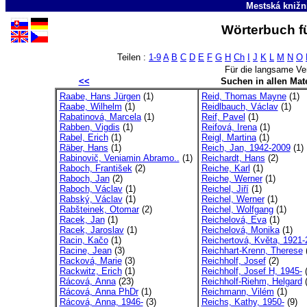
Mestská knižn
Wörterbuch fü
Teilen :
1-9
A
B
C
D
E
F
G
H
Ch
I
J
K
L
M
N
O
Für die langsame Ve
<<
Suchen in allen Mate
Raabe, Hans Jürgen
(1)
Reid, Thomas Mayne
(1)
Raabe, Wilhelm
(1)
Reidlbauch, Václav
(1)
Rabatinová, Marcela
(1)
Reif, Pavel
(1)
Rabben, Vigdis
(1)
Reifová, Irena
(1)
Rabel, Erich
(1)
Reigl, Martina
(1)
Räber, Hans
(1)
Reich, Jan, 1942-2009
(1)
Rabinovič, Veniamin Abramo..
(1)
Reichardt, Hans
(2)
Raboch, František
(2)
Reiche, Karl
(1)
Raboch, Jan
(2)
Reiche, Werner
(1)
Raboch, Václav
(1)
Reichel, Jiří
(1)
Rabský, Václav
(1)
Reichel, Werner
(1)
Rabšteinek, Otomar
(2)
Reichel, Wolfgang
(1)
Racek, Jan
(1)
Reichelová, Eva
(1)
Racek, Jaroslav
(1)
Reichelová, Monika
(1)
Racin, Kačo
(1)
Reichertová, Květa, 1921-2
Racine, Jean
(3)
Reichhart-Krenn, Therese
(
Racková, Marie
(3)
Reichholf, Josef
(2)
Rackwitz, Erich
(1)
Reichholf, Josef H, 1945-
(
Rácová, Anna
(23)
Reichholf-Riehm, Helgard
(
Rácová, Anna PhDr
(1)
Reichmann, Vilém
(1)
Rácová, Anna, 1946-
(3)
Reichs, Kathy, 1950-
(9)