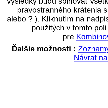
výsledky budú splňovať všetk
pravostranného krátenia s
alebo ? ). Kliknutím na nadpi
použitých v tomto poli
pre
Kombinov
Ďalšie možnosti :
Zoznamy
Návrat na