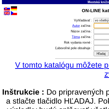
Mestská knižn
ON-LINE kat
Vyhľadávať :
Autor
začína :
Názov
začína :
Téma
začína :
Rok vydania
rovné :
Ľubovoľné pole
obsahuje :
V tomto katalógu môžete pr
z
Inštrukcie :
Do pripravených p
a stlačte tlačidlo HĽADAJ. Pok