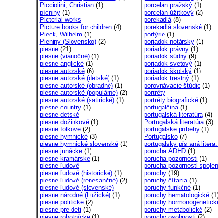
Picciolini, Christian
(1)
porcelán pražský
(1)
pícniny
(1)
porcelán úžitkový
(2)
Pictorial works
porekadlá
(8)
Picture books for children
(4)
porekadlá slovenské
(1)
Pieck, Wilhelm
(1)
porfýrie
(1)
Pieniny (Slovensko)
(2)
poriadok notársky
(1)
piesne
(21)
poriadok právny
(1)
piesne (vianočné)
(1)
poriadok súdny
(9)
piesne anglické
(1)
poriadok svetový
(1)
piesne autorské
(6)
poriadok školský
(1)
piesne autorské (detské)
(1)
poriadok trestný
(1)
piesne autorské (obradné)
(1)
porovnávacie štúdie
(1)
piesne autorské (populárne)
(2)
portréty
piesne autorské (satirické)
(1)
portréty biografické
(1)
piesne country
(1)
portugalčina
(1)
piesne detské
portugalská literatúra
(4)
piesne dožinkové
(1)
Portugalská literatúra
(3)
piesne folkové
(2)
portugalské príbehy
(1)
piesne hymnické
(3)
Portugalsko
(7)
piesne hymnické slovenské
(1)
portugalsky pís aná litera.
piesne junácke
(1)
porucha ADHD
(1)
piesne kramárske
(1)
porucha pozornosti
(1)
piesne ľudové
porucha pozornosti spojen
piesne ľudové (historické)
(1)
poruchy
(19)
piesne ľudové (renesančné)
(2)
poruchy čítania
(1)
piesne ľudové (slovenské)
poruchy funkčné
(1)
piesne národné (Lužické)
(1)
poruchy hematologické
(1
piesne politické
(2)
poruchy hormonogenetick
piesne pre deti
(1)
poruchy metabolické
(2)
piesne robotnícke
(1)
poruchy osobnosti
(2)