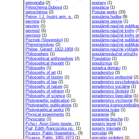
petrografia
(2)
popravy
(1)
Petrochema Dubová
(1)
populácia
(1)
petrochémia
(2)
Popular works
(33)
Petrov, I.J. (ruský arm. g..
(2)
populárna hudba
(9)
pevnina
(1)
populárne piesne
(1)
pevniny
(1)
populárně-naučné publika
pevnosť
(5)
populárno-náučné knihy
(7
pevnosti
(1)
populárno-náučné knihy pr
Pezinok (Slovensko)
(1)
populárno-náučné publikác
Phenomenology
(2)
populárno-náučné publikác
Philipe, Gérard, 1922-1959
(1)
populárno-náučné výklady
Philosophers
(1)
populárnonáučné príručky
Philosophical anthropology
(2)
Population
(1)
Philosophical thought
(1)
populizmus
(1)
Philosophy
(1)
poradca domácí
(1)
Philosophy of art
(1)
poradenstvo
(3)
Philosophy of history
(1)
poradenstvo profesijné
(2)
Philosophy of law
(2)
poradenstvo psychologick
Philosophy of nature
(1)
poradenstvo sociálne
(1)
Philosophy of religion
(1)
poradenstvo školské
(1)
Philosophy of science
(1)
poradenstvo špeciálne
(1)
Photographic publication
(1)
poradenstvo výchovné
(5)
Photographic publications
(1)
poranenia kraniocerebráln
Photographical works
(3)
poranenia tváre
(1)
Physical experiments
(1)
poranenie
(5)
Physicians
(1)
poranenie brucha
(1)
Pchu-i, Aisin Gioro (posle..
(1)
porasty lesné
(1)
Piaf, Edith (francúzska sp..
(1)
porasty trávnaté
(1)
Picasso, Pablo (španielsky..
(3)
porcelán
(4)
Picasso, Pablo, 1881-1973
(1)
porcelán ozdobný
(1)