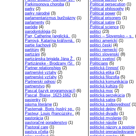
Parkinsonova choroba
(1)
Political persecution
(1)
parky
(2)
Political philosophy
(4)
parky národné
(3)
Political power
(1)
parlamentarizmus buržoázny
(1)
Political prisoners
(1)
parlamenty
(1)
Political satire
(1)
paródie
(4)
Political science
(1)
parodontológia
(1)
politici
(23)
Parr, Catherine (anglická..
(1)
politici -- Slovensko -- s..
(
Parrová, Katarína kráľovná..
(1)
politici americkí
(1)
partie šachové
(2)
politici českí
(4)
partitúry
(6)
politici nemeckí
(1)
partizáni
(5)
politici slovenskí
(8)
partizánska brigáda Jána Ž..
(1)
politici svetoví
(3)
Partizánske - Brodzany (Sl..
(1)
Politicians
(5)
Partner relationships
(2)
politická činnosť
(1)
partnerské vztahy
(2)
politická etika
(1)
partnerské vzťahy
(2)
politická filozofia
(5)
Partnerski odnosi
(2)
politická komunikácia
(1)
partnerstvo
(6)
politická kultúra
(1)
Pascal (jazyk programovací)
(6)
politická moc
(2)
Pascal, Blaise, 1623-1662
(1)
politická perzekúcia
(3)
pasienky
(1)
politická satira
(1)
pásma literárne
(1)
politická zodpovednosť
(1
Pasternak, Boris (ruský sp..
(1)
politické dejiny
(5)
Pasteur, Louis (francúzsky..
(4)
politické divadlo
(1)
pastorácia
(1)
politické myslenie
(1)
pastoračné poradenstvo
(1)
politické násilie
(1)
Pastoral care
(1)
politické názory a postoje
pastva včelia
(1)
politické prenasledovanie
(