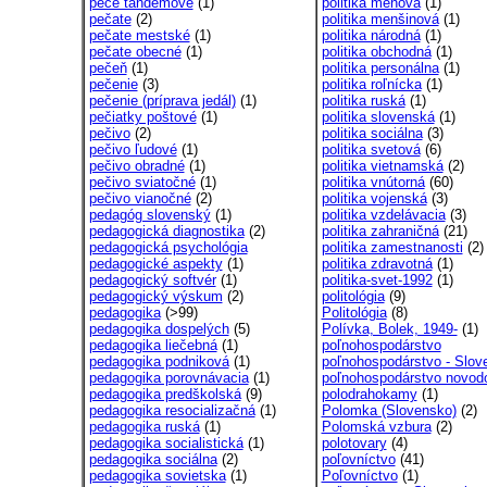
pece tandemové
(1)
politika menová
(1)
pečate
(2)
politika menšinová
(1)
pečate mestské
(1)
politika národná
(1)
pečate obecné
(1)
politika obchodná
(1)
pečeň
(1)
politika personálna
(1)
pečenie
(3)
politika roľnícka
(1)
pečenie (príprava jedál)
(1)
politika ruská
(1)
pečiatky poštové
(1)
politika slovenská
(1)
pečivo
(2)
politika sociálna
(3)
pečivo ľudové
(1)
politika svetová
(6)
pečivo obradné
(1)
politika vietnamská
(2)
pečivo sviatočné
(1)
politika vnútorná
(60)
pečivo vianočné
(2)
politika vojenská
(3)
pedagóg slovenský
(1)
politika vzdelávacia
(3)
pedagogická diagnostika
(2)
politika zahraničná
(21)
pedagogická psychológia
politika zamestnanosti
(2)
pedagogické aspekty
(1)
politika zdravotná
(1)
pedagogický softvér
(1)
politika-svet-1992
(1)
pedagogický výskum
(2)
politológia
(9)
pedagogika
(>99)
Politológia
(8)
pedagogika dospelých
(5)
Polívka, Bolek, 1949-
(1)
pedagogika liečebná
(1)
poľnohospodárstvo
pedagogika podniková
(1)
poľnohospodárstvo - Slove
pedagogika porovnávacia
(1)
poľnohospodárstvo novod
pedagogika predškolská
(9)
polodrahokamy
(1)
pedagogika resocializačná
(1)
Polomka (Slovensko)
(2)
pedagogika ruská
(1)
Polomská vzbura
(2)
pedagogika socialistická
(1)
polotovary
(4)
pedagogika sociálna
(2)
poľovníctvo
(41)
pedagogika sovietska
(1)
Poľovníctvo
(1)