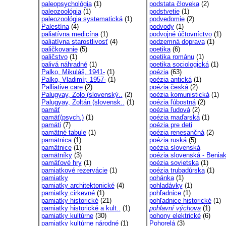
paleopsychológia
(1)
podstata človeka
(2)
paleozoológia
(1)
podstvetie
(1)
paleozoológia systematická
(1)
podvedomie
(2)
Palestína
(4)
podvody
(1)
paliatívna medicína
(1)
podvojné účtovníctvo
(1)
paliatívna starostlivosť
(4)
podzemná doprava
(1)
paličkovanie
(5)
poetika
(6)
paličstvo
(1)
poetika románu
(1)
palivá náhradné
(1)
poetika sociologická
(1)
Palko, Mikuláš, 1941-
(1)
poézia
(63)
Palko, Vladimír, 1957-
(1)
poézia antická
(1)
Palliative care
(2)
poézia česká
(2)
Palugyay, Zolo (slovenský..
(2)
poézia komunistická
(1)
Palugyay, Zoltán (slovensk..
(1)
poézia ľúbostná
(2)
pamäť
poézia ľudová
(2)
pamäť(psych.)
(1)
poézia maďarská
(1)
pamäti
(7)
poézia pre deti
pamätné tabule
(1)
poézia renesančná
(2)
pamätnica
(1)
poézia ruská
(5)
pamätnice
(1)
poézia slovenská
pamätníky
(3)
poézia slovenská - Beniak
pamäťové hry
(1)
poézia sovietska
(1)
pamiatkové rezervácie
(1)
poézia trubadúrska
(1)
pamiatky
pohánka
(1)
pamiatky architektonické
(4)
pohladávky
(1)
pamiatky cirkevné
(1)
pohľadnice
(1)
pamiatky historické
(21)
pohľadnice historické
(1)
pamiatky historické a kult..
(1)
pohlavní výchova
(1)
pamiatky kultúrne
(30)
pohony elektrické
(6)
pamiatky kultúrne národné
(1)
Pohorelá
(3)