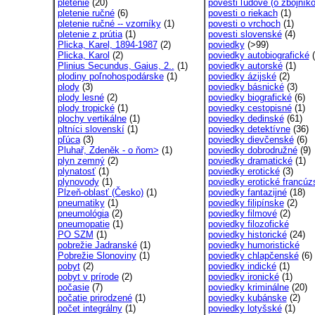
pletenie
(20)
povesti ľudové (o zbojníko
pletenie ručné
(6)
povesti o riekach
(1)
pletenie ručné -- vzorníky
(1)
povesti o vrchoch
(1)
pletenie z prútia
(1)
povesti slovenské
(4)
Plicka, Karel, 1894-1987
(2)
poviedky
(>99)
Plicka, Karol
(2)
poviedky autobiografické
(
Plinius Secundus, Gaius, 2..
(1)
poviedky autorské
(1)
plodiny poľnohospodárske
(1)
poviedky ázijské
(2)
plody
(3)
poviedky básnické
(3)
plody lesné
(2)
poviedky biografické
(6)
plody tropické
(1)
poviedky cestopisné
(1)
plochy vertikálne
(1)
poviedky dedinské
(61)
pltníci slovenskí
(1)
poviedky detektívne
(36)
pľúca
(3)
poviedky dievčenské
(6)
Pluhař, Zdeněk - o ňom>
(1)
poviedky dobrodružné
(9)
plyn zemný
(2)
poviedky dramatické
(1)
plynatosť
(1)
poviedky erotické
(3)
plynovody
(1)
poviedky erotické francúzs
Plzeň-oblasť (Česko)
(1)
poviedky fantazijné
(18)
pneumatiky
(1)
poviedky filipínske
(2)
pneumológia
(2)
poviedky filmové
(2)
pneumopatie
(1)
poviedky filozofické
PO SZM
(1)
poviedky historické
(24)
pobrežie Jadranské
(1)
poviedky humoristické
Pobrežie Slonoviny
(1)
poviedky chlapčenské
(6)
pobyt
(2)
poviedky indické
(1)
pobyt v prírode
(2)
poviedky ironické
(1)
počasie
(7)
poviedky kriminálne
(20)
počatie prirodzené
(1)
poviedky kubánske
(2)
počet integrálny
(1)
poviedky lotyšské
(1)