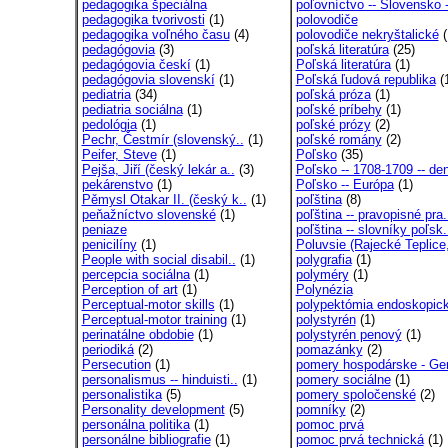
pedagogika špeciálna
poľovníctvo -- Slovensko -
pedagogika tvorivosti
(1)
polovodiče
pedagogika voľného času
(4)
polovodiče nekryštalické
(
pedagógovia
(3)
poľská literatúra
(25)
pedagógovia českí
(1)
Poľská literatúra
(1)
pedagógovia slovenskí
(1)
Poľská ľudová republika
(
pediatria
(34)
poľská próza
(1)
pediatria sociálna
(1)
poľské príbehy
(1)
pedológia
(1)
poľské prózy
(2)
Pechr, Čestmír (slovenský..
(1)
poľské romány
(2)
Peifer, Steve
(1)
Poľsko
(35)
Pejša, Jiří (český lekár a..
(3)
Poľsko -- 1708-1709 -- den
pekárenstvo
(1)
Poľsko -- Európa
(1)
Pěmysl Otakar II. (český k..
(1)
poľština
(8)
peňažníctvo slovenské
(1)
poľština -- pravopisné pra.
peniaze
poľština -- slovníky poľsk.
penicilíny
(1)
Poluvsie (Rajecké Teplice,
People with social disabil..
(1)
polygrafia
(1)
percepcia sociálna
(1)
polyméry
(1)
Perception of art
(1)
Polynézia
Perceptual-motor skills
(1)
polypektómia endoskopick
Perceptual-motor training
(1)
polystyrén
(1)
perinatálne obdobie
(1)
polystyrén penový
(1)
periodiká
(2)
pomazánky
(2)
Persecution
(1)
pomery hospodárske - Ge
personalismus -- hinduisti..
(1)
pomery sociálne
(1)
personalistika
(5)
pomery spoločenské
(2)
Personality development
(5)
pomníky
(2)
personálna politika
(1)
pomoc prvá
personálne bibliografie
(1)
pomoc prvá technická
(1)