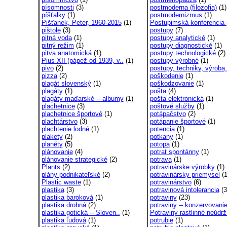
písomnosti
(3)
postmoderna (filozofia)
(1)
píšťalky
(1)
postmodernizmus
(1)
Pišťanek, Peter, 1960-2015
(1)
Postupimská konferencia (
pištole
(3)
postupy
(7)
pitná voda
(1)
postupy analytické
(1)
pitný režim
(1)
postupy diagnostické
(1)
pitva anatomická
(1)
postupy technologické
(2)
Pius XII (pápež od 1939, v..
(1)
postupy výrobné
(1)
pivo
(2)
postupy, techniky, výroba,
pizza
(2)
poškodenie
(1)
plagát slovenský
(1)
poškodzovanie
(1)
plagáty
(1)
pošta
(4)
plagáty maďarské -- albumy
(1)
pošta elektronická
(1)
plachetnice
(3)
poštové služby
(1)
plachetnice športové
(1)
potápačstvo
(2)
plachtárstvo
(3)
potápanie športové
(1)
plachtenie lodné
(1)
potencia
(1)
plakety
(2)
potkany
(1)
planéty
(5)
potopa
(1)
plánovanie
(4)
potrat spontánny
(1)
plánovanie strategické
(2)
potrava
(1)
Plants
(2)
potravinárske výrobky
(1)
plány podnikateľské
(2)
potravinársky priemysel
(1
Plastic waste
(1)
potravinárstvo
(6)
plastika
(3)
potravinová intolerancia
(3
plastika baroková
(1)
potraviny
(23)
plastika drobná
(2)
potraviny -- konzervovanie
plastika gotická -- Sloven..
(1)
Potraviny rastlinné neúdrž
plastika ľudová
(1)
potrubie
(1)