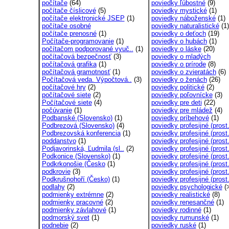
počítače
(64)
poviedky ľúbostné
(9)
počítače číslicové
(5)
poviedky mystické
(1)
počítače elektronické JSEP
(1)
poviedky náboženské
(1)
počítače osobné
poviedky naturalistické
(1)
počítače prenosné
(1)
poviedky o deťoch
(19)
Počítače-programovanie
(1)
poviedky o hubách
(1)
počítačom podporované vyuč..
(1)
poviedky o láske
(20)
počítačová bezpečnosť
(3)
poviedky o mladých
počítačová grafika
(1)
poviedky o prírode
(8)
počítačová gramotnosť
(1)
poviedky o zvieratách
(6)
Počítačová veda. Výpočtová..
(3)
poviedky o ženách
(26)
počítačové hry
(2)
poviedky politické
(2)
počítačové siete
(2)
poviedky poľovnícke
(3)
Počítačové siete
(4)
poviedky pre deti
(22)
počúvanie
(1)
poviedky pre mládež
(4)
Podbanské (Slovensko)
(1)
poviedky príbehové
(1)
Podbrezová (Slovensko)
(4)
poviedky profesijné (prost.
Podbrezovská konferencia
(1)
poviedky profesijné (prost.
poddanstvo
(1)
poviedky profesijné (prost.
Podjavorinská, Ľudmila (sl..
(2)
poviedky profesijné (prost.
Podkonice (Slovensko)
(1)
poviedky profesijné (prost.
Podkrkonošie (Česko
(1)
poviedky profesijné (prost.
podkrovie
(3)
poviedky profesijné (prost.
Podkrušnohoří (Česko)
(1)
poviedky profesijné (prost.
podlahy
(2)
poviedky psychologické
(
podmienky extrémne
(2)
poviedky realistické
(8)
podmienky pracovné
(2)
poviedky renesančné
(1)
podmienky závlahové
(1)
poviedky rodinné
(1)
podmorský svet
(1)
poviedky rumunské
(1)
podnebie
(2)
poviedky ruské
(1)