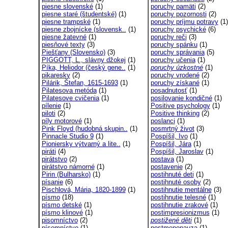
piesne slovenské
(1)
poruchy pamäti
(2)
piesne staré (študentské)
(1)
poruchy pozornosti
(2)
piesne trampské
(1)
poruchy príjmu potravy
(1)
piesne zbojnícke (slovensk..
(1)
poruchy psychické
(6)
piesne žatevné
(1)
poruchy reči
(3)
piesňové texty
(3)
poruchy spánku
(1)
Piešťany (Slovensko)
(3)
poruchy správania
(5)
PIGGOTT, L., slávny džokej
(1)
poruchy učenia
(1)
Píka, Heliodor (český gene..
(1)
poruchy úzkostné
(1)
pikaresky
(2)
poruchy vrodené
(2)
Pilárik, Štefan, 1615-1693
(1)
poruchy získané
(1)
Pilatesova metóda
(1)
posadnutosť
(1)
Pilatesove cvičenia
(1)
posilovanie kondičné
(1)
pílenie
(1)
Positive psychology
(1)
piloti
(2)
Positive thinking
(2)
píly motorové
(1)
poslanci
(1)
Pink Floyd (hudobná skupin..
(1)
posmrtný život
(3)
Pinnacle Studio 9
(1)
Pospíšil, Ivo
(1)
Pioniersky výtvarný a lite..
(1)
Pospíšil, Jára
(1)
piráti
(4)
Pospíšil, Jaroslav
(1)
pirátstvo
(2)
postava
(1)
pirátstvo námorné
(1)
postavenie
(2)
Pirin (Bulharsko)
(1)
postihnuté deti
(1)
písanie
(6)
postihnuté osoby
(2)
Pischlová, Mária, 1820-1899
(1)
postihnutie mentálne
(3)
písmo
(18)
postihnutie telesné
(1)
písmo detské
(1)
postihnutie zrakové
(1)
písmo klinové
(1)
postimpresionizmus
(1)
pisomníctvo
(2)
postižené děti
(1)
písomníctvo
(1)
postmenopauza
(1)