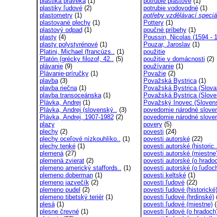
plastika praveká
(1)
potrubie plastové
(1)
plastiky ľudové
(2)
potrubie vodovodné
(1)
plastometry
(1)
potřeby vzdělávací speciál
plastované plechy
(1)
Pottery
(1)
plastový odpad
(1)
poučné príbehy
(1)
plasty
(4)
Poussin, Nicolas (1594 - 1
plasty polystyrénové
(1)
Pouzar, Jaroslav
(1)
Platini, Michael (francúzs..
(1)
použitie
Platón (grécky filozof, 42..
(5)
použitie v domácnosti
(2)
plávanie
(9)
používanie
(1)
Plávanie-príručky
(1)
Považie
(2)
plavba
(3)
Považská Bystrica
(1)
plavba riečna
(1)
Považská Bystrica (Slovak
plavba transoceánska
(1)
Považská Bystrica (Slove
Plávka, Andrej
(1)
Považský Inovec (Sloven
Plávka, Andrej (slovenský..
(3)
povedomie národné slove
Plávka, Andrej, 1907-1982
(2)
povedomie národné sloven
plazy
povery
(5)
plechy
(2)
povesti
(24)
plechy oceľové nízkouhlíko..
(1)
povesti autorské
(22)
plechy tenké
(1)
povesti autorské (historic.
plemená
(27)
povesti autorské (miestne
plemená zvierat
(2)
povesti autorské (o hradoc
plemeno americký staffords..
(1)
povesti autorské (o ľuďoc
plemeno doberman
(1)
povesti keltské
(1)
plemeno jazvečík
(2)
povesti ľudové
(22)
plemeno pudel
(2)
povesti ľudové (historické
plemeno tibetský teriér
(1)
povesti ľudové (hrdinské)
(
plesá
(1)
povesti ľudové (miestne)
(
plesne črevné
(1)
povesti ľudové (o hradoch