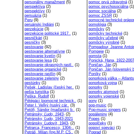
personálny manažment
(5)
pomoc prvá zdravotná
(1)
perspektíva
(2)
pomoc psychosociálna
(1)
perspektívy
(1)
pomoc sociálna
(2)
persuázia
(1)
pomoc ZSSR
(1)
Peru
(9)
pomocné technické prápo
peruánski Indiáni
(1)
pomológia
(3)
perzekúcie
(3)
pomôcky
(2)
perzekúcie politické 1917..
(1)
pomôcky technické
(1)
pesničkári
(1)
pomôcky učebné
(4)
pesničky
(3)
pomôcky výrobné
(1)
pestovanie
(92)
Pompadour, Jeanne Antoin
pestovanie alternatívne
(1)
Pompeje
(1)
pestovanie kvetín
(1)
pomsta
(1)
pestovanie lesa
(1)
Ponická, Hana, 1922-200
pestovanie okrasných rastl..
(1)
Poničan, Ján
(2)
pestovanie organické
(1)
Poničan, Ján (slovenský b
pestovanie rastlín
(4)
Poníky
(1)
pestovanie zeleniny
(2)
ponorková válka -- Atlants
pestúnky
(1)
ponorková vojna
(1)
Pešek, Ladislav (český her..
(1)
ponorky
(1)
pešia turistika
(1)
ponorky atomové
(1)
Peška, Rudolf
(1)
ponorky vojenské
(1)
Pétépáci (pomocné technick..
(1)
pony
(1)
Peter I. Veľký (ruský cár..
(3)
pop-music
(1)
Petöfi, Sándor (maďarský b..
(1)
Pop-music singers
(1)
Petránsky, Ľudo, 1943-
(2)
popáleniny
(4)
Petránsky, Ľudo, 1943-2021
Popes
(1)
Petránsky, Ľudovít, 1943-
(2)
popolčeky
(1)
Petrarca, Francesco, 1304-..
(1)
popoví speváci
(1)
Petráš, Milan (Ing.M.P.,CS..
(3)
Poprad
(1)