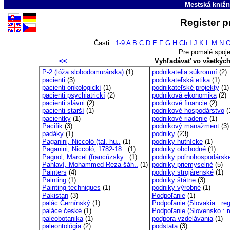
Mestská knižn
Register p
Časti :
1-9
A
B
C
D
E
F
G
H
Ch
I
J
K
L
M
N
Pre pomalé spoje
<<
Vyhľadávať vo všetkýc
P-2 (lóža slobodomurárska)
(1)
podnikatelia súkromní
(2)
pacienti
(3)
podnikateľská etika
(1)
pacienti onkologickí
(1)
podnikateľské projekty
(1)
pacienti psychiatrickí
(2)
podniková ekonomika
(2)
pacienti slávni
(2)
podnikové financie
(2)
pacienti starší
(1)
podnikové hospodárstvo
(
pacientky
(1)
podnikové riadenie
(1)
Pacifik
(3)
podnikový manažment
(3)
padáky
(1)
podniky
(23)
Paganini, Niccoló (tal. hu..
(1)
podniky hutnícke
(1)
Paganini, Niccoló, 1782-18..
(1)
podniky obchodné
(1)
Pagnol, Marcel (francúzsky..
(1)
podniky poľnohospodársk
Pahlaví, Mohammed Reza šáh..
(1)
podniky priemyselné
(5)
Painters
(4)
podniky strojárenské
(1)
Painting
(1)
podniky štátne
(3)
Painting techniques
(1)
podniky výrobné
(1)
Pakistan
(3)
Podpoľanie
(1)
palác Černínský
(1)
Podpoľanie (Slovakia : reg
paláce české
(1)
Podpoľanie (Slovensko : r
paleobotanika
(1)
podpora vzdelávania
(1)
paleontológia
(2)
podstata
(3)