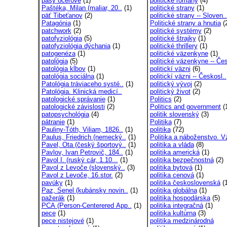
pásy oceľové
(1)
politické romány
(4)
Paštéka, Milan (maliar, 20..
(1)
politické strany
(1)
päť Tibeťanov
(2)
politické strany -- Sloven..
Patagónia
(1)
Politické strany a hnutia
(
patchwork
(2)
politické systémy
(2)
patofyziológia
(5)
politické štrajky
(1)
patofyziológia dýchania
(1)
politické thrillery
(1)
patogenéza
(1)
politické väzenkyne
(1)
patológia
(5)
politické väzenkyne -- Čes
patológia kĺbov
(1)
politickí väzni
(6)
patológia sociálna
(1)
politickí väzni -- Českosl..
Patológia tráviaceho systé..
(1)
politický vývoj
(2)
Patológia. Klinická medicí..
politický život
(2)
patologické správanie
(1)
Politics
(2)
patologické závislosti
(2)
Politics and government
(
patopsychológia
(4)
politik slovenský
(3)
pátranie
(1)
Politika
(7)
Pauliny-Tóth, Viliam, 1826..
(1)
politika
(72)
Paulus, Friedrich (nemecký..
(1)
Politika a náboženstvo. Vz
Pavel, Ota (český športový..
(1)
politika a vláda
(8)
Pavlov, Ivan Petrovič, 184..
(1)
politika americká
(1)
Pavol I. (ruský cár, 1.10...
(1)
politika bezpečnostná
(2)
Pavol z Levoče (slovenský..
(3)
politika bytová
(1)
Pavol z Levoče, 16.stor.
(2)
politika cenová
(1)
pavúky
(1)
politika československá
(1
Paz, Senel (kubánsky novin..
(1)
politika globálna
(1)
pažerák
(1)
politika hospodárska
(5)
PCA (Person-Centerered App..
(1)
politika integračná
(1)
pece
(1)
politika kultúrna
(3)
pece nistejové
(1)
politika medzinárodná