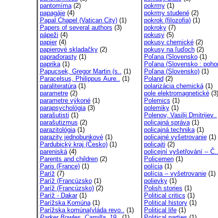
pantomíma
(2)
pokrmy
(1)
papagáje
(4)
pokrmy studené
(2)
Papal Chapel (Vatican City)
(1)
pokrok (filozofia)
(1)
Papers of several authors
(3)
pokroky
(7)
pápeži
(4)
pokusy
(5)
papier
(4)
pokusy chemické
(2)
papierové skladačky
(2)
pokusy na ľuďoch
(2)
papraďorasty
(1)
Poľana (Slovensko
(1)
paprika
(1)
Poľana (Slovensko : pohor
Papucsek, Gregor Martin (s..
(1)
Poľana (Slovensko)
(1)
Paracelsus, Philippus Aure..
(1)
Poland
(2)
paraliteratúra
(1)
polarizácia chemická
(1)
parametre
(2)
pole elektromagnetické
(3
parametre výkoné
(1)
Polemics
(1)
parapsychológia
(3)
polemiky
(1)
parašutisti
(1)
Polenov, Vasilij Dmitrijev..
parašutizmus
(2)
policajná správa
(1)
parazitológia
(1)
policajná technika
(1)
parazity jednobunkové
(1)
policajné vyšetrovanie
(1)
Pardubický kraj (Česko)
(1)
policajti
(2)
pareniská
(4)
policejní vyšetřování -- Č.
Parents and children
(2)
Policemen
(1)
Paris (France)
(1)
polícia
(1)
Paríž
(7)
polícia -- vyšetrovanie
(1)
Paríž (Francúzsko
(1)
polievky
(1)
Paríž (Francúzsko)
(2)
Polish stories
(1)
Paríž - Dakar
(1)
Political critics
(1)
Parížska Komúna
(1)
Political history
(1)
Parížska komúna(vláda revo..
(1)
Political life
(1)
Parker Bowles, Camilla, 19..
(1)
Political parties
(1)