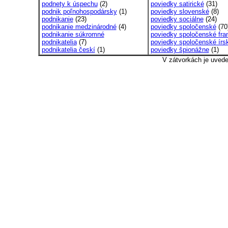
podnety k úspechu
(2)
poviedky satirické
(31)
podnik poľnohospodársky
(1)
poviedky slovenské
(8)
podnikanie
(23)
poviedky sociálne
(24)
podnikanie medzinárodné
(4)
poviedky spoločenské
(70
podnikanie súkromné
poviedky spoločenské fran
podnikatelia
(7)
poviedky spoločenské írs
podnikatelia českí
(1)
poviedky špionážne
(1)
V zátvorkách je uved