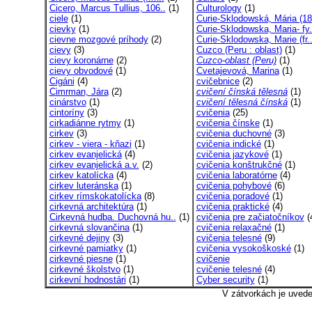
Cicero, Marcus Tullius, 106..
(1)
Culturology
(1)
ciele
(1)
Curie-Sklodowská, Mária (18
cievky
(1)
Curie-Sklodowska, Maria- fy.
cievne mozgové príhody
(2)
Curie-Sklodowska, Marie (fr.
cievy
(3)
Cuzco (Peru : oblast)
(1)
cievy koronárne
(2)
Cuzco-oblast (Peru)
(1)
cievy obvodové
(1)
Cvetajevová, Marina
(1)
Cigáni
(4)
cvičebnice
(2)
Cimrman, Jára
(2)
cvičení čínská tělesná
(1)
cinárstvo
(1)
cvičení tělesná čínská
(1)
cintoríny
(3)
cvičenia
(25)
cirkadiánne rytmy
(1)
cvičenia čínske
(1)
cirkev
(3)
cvičenia duchovné
(3)
cirkev - viera - kňazi
(1)
cvičenia indické
(1)
cirkev evanjelická
(4)
cvičenia jazykové
(1)
cirkev evanjelická a.v.
(2)
cvičenia konštrukčné
(1)
cirkev katolícka
(4)
cvičenia laboratórne
(4)
cirkev luteránska
(1)
cvičenia pohybové
(6)
cirkev rímskokatolícka
(8)
cvičenia poradové
(1)
cirkevná architektúra
(1)
cvičenia praktické
(4)
Cirkevná hudba. Duchovná hu..
(1)
cvičenia pre začiatočníkov
(
cirkevná slovančina
(1)
cvičenia relaxačné
(1)
cirkevné dejiny
(3)
cvičenia telesné
(9)
cirkevné pamiatky
(1)
cvičenia vysokoškoské
(1)
cirkevné piesne
(1)
cvičenie
cirkevné školstvo
(1)
cvičenie telesné
(4)
cirkevní hodnostári
(1)
Cyber security
(1)
V zátvorkách je uved