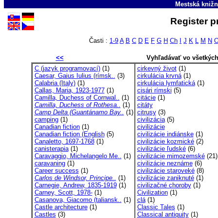
Mestská knižn
Register p
Časti :
1-9
A
B
C
D
E
F
G
H
Ch
I
J
K
L
M
N
<<
Vyhľadávať vo všetkýc
C (jazyk programovací)
(1)
cirkevný život
(1)
Caesar, Gaius Iulius (rímsk..
(3)
cirkulácia krvná
(1)
Calabria (Italy)
(1)
cirkulácia lymfatická
(1)
Callas, Maria, 1923-1977
(1)
cisári rímski
(5)
Camilla, Duchess of Cornwal..
(1)
citácie
(1)
Camilla, Duchess of Rothesa..
(1)
citáty
Camp Delta (Guantánamo Bay..
(1)
citrusy
(3)
camping
(1)
civilizácia
(5)
Canadian fiction
(1)
civilizácie
Canadian fiction (English
(5)
civilizácie indiánske
(1)
Canaletto, 1697-1768
(1)
civilizácie kozmické
(2)
canisterapia
(1)
civilizácie ľudské
(6)
Caravaggio, Michelangelo Me..
(1)
civilizácie mimozemské
(21)
caravaning
(1)
civilizácie neznáme
(6)
Career success
(1)
civilizácie staroveké
(8)
Carlos de Windsor, Principe..
(1)
civilizácie zaniknuté
(1)
Carnegie, Andrew, 1835-1919
(1)
civilizačné choroby
(1)
Carney, Scott, 1978-
(1)
Civilization
(1)
Casanova, Giacomo (taliansk..
(1)
clá
(1)
Castle architecture
(1)
Classic Tales
(1)
Castles
(3)
Classical antiquity
(1)