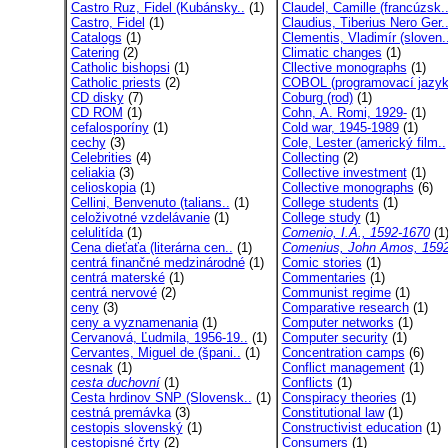
Castro Ruz, Fidel (Kubánsky..
(1)
Claudel, Camille (francúzsk.
Castro, Fidel
(1)
Claudius, Tiberius Nero Ger.
Catalogs
(1)
Clementis, Vladimír (sloven.
Catering
(2)
Climatic changes
(1)
Catholic bishopsi
(1)
Cllective monographs
(1)
Catholic priests
(2)
COBOL (programovací jazyk
CD disky
(7)
Coburg (rod)
(1)
CD ROM
(1)
Cohn, A. Romi, 1929-
(1)
cefalosporíny
(1)
Cold war, 1945-1989
(1)
cechy
(3)
Cole, Lester (americký film..
Celebrities
(4)
Collecting
(2)
celiakia
(3)
Collective investment
(1)
celioskopia
(1)
Collective monographs
(6)
Cellini, Benvenuto (talians..
(1)
College students
(1)
celoživotné vzdelávanie
(1)
College study
(1)
celulitída
(1)
Comenio, I.A., 1592-1670
(1
Cena dieťaťa (literárna cen..
(1)
Comenius, John Amos, 1592
centrá finančné medzinárodné
(1)
Comic stories
(1)
centrá materské
(1)
Commentaries
(1)
centrá nervové
(2)
Communist regime
(1)
ceny
(3)
Comparative research
(1)
ceny a vyznamenania
(1)
Computer networks
(1)
Cervanová, Ľudmila, 1956-19..
(1)
Computer security
(1)
Cervantes, Miguel de (špani..
(1)
Concentration camps
(6)
cesnak
(1)
Conflict management
(1)
cesta duchovní
(1)
Conflicts
(1)
Cesta hrdinov SNP (Slovensk..
(1)
Conspiracy theories
(1)
cestná premávka
(3)
Constitutional law
(1)
cestopis slovenský
(1)
Constructivist education
(1)
cestopisné črty
(2)
Consumers
(1)