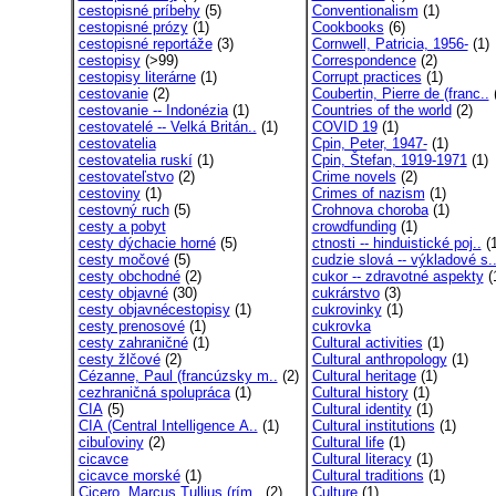
cestopisné príbehy
(5)
Conventionalism
(1)
cestopisné prózy
(1)
Cookbooks
(6)
cestopisné reportáže
(3)
Cornwell, Patricia, 1956-
(1)
cestopisy
(>99)
Correspondence
(2)
cestopisy literárne
(1)
Corrupt practices
(1)
cestovanie
(2)
Coubertin, Pierre de (franc..
(
cestovanie -- Indonézia
(1)
Countries of the world
(2)
cestovatelé -- Velká Britán..
(1)
COVID 19
(1)
cestovatelia
Cpin, Peter, 1947-
(1)
cestovatelia ruskí
(1)
Cpin, Štefan, 1919-1971
(1)
cestovateľstvo
(2)
Crime novels
(2)
cestoviny
(1)
Crimes of nazism
(1)
cestovný ruch
(5)
Crohnova choroba
(1)
cesty a pobyt
crowdfunding
(1)
cesty dýchacie horné
(5)
ctnosti -- hinduistické poj..
(1
cesty močové
(5)
cudzie slová -- výkladové s.
cesty obchodné
(2)
cukor -- zdravotné aspekty
(
cesty objavné
(30)
cukrárstvo
(3)
cesty objavnécestopisy
(1)
cukrovinky
(1)
cesty prenosové
(1)
cukrovka
cesty zahraničné
(1)
Cultural activities
(1)
cesty žlčové
(2)
Cultural anthropology
(1)
Cézanne, Paul (francúzsky m..
(2)
Cultural heritage
(1)
cezhraničná spolupráca
(1)
Cultural history
(1)
CIA
(5)
Cultural identity
(1)
CIA (Central Intelligence A..
(1)
Cultural institutions
(1)
cibuľoviny
(2)
Cultural life
(1)
cicavce
Cultural literacy
(1)
cicavce morské
(1)
Cultural traditions
(1)
Cicero, Marcus Tullius (rím..
(2)
Culture
(1)